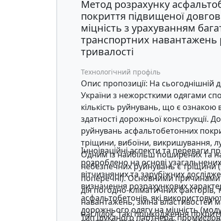
Метод розрахунку асфальто
покриття підвищеної довгов
міцність з урахуванням багат
транспортних навантажень р
тривалості
Технологічний профіль
Опис пропозиції: На сьогоднішній 
України з нежорсткими одягами спо
кількість руйнувань, що є ознакою
здатності дорожньої конструкції. Д
руйнувань асфальтобетонних покри
тріщини, вибоїни, викришування, л
Інноіваційні аспекти та переваги п
Одним із найбільш поширених та н
розроблено на основі узагальнених 
небезпечних руйнувань є тріщини (я
вітчизняних та зарубіжних дослідж
поперечні). Основними причинами 
визначення розрахункових характе
дія погодно-кліматичних факторів,
асфальтобетонів, які використовую
навантажень, зміна властивостей мат
дорожнього одягу на міцність (мод
наслідок, такі пошкодження покрит
Тип шуканого партнера: промислова