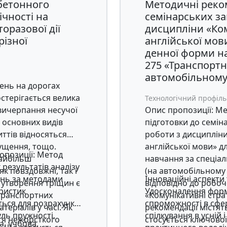
бетонного
Методичні реком
Продавець має багат
ічності на
семінарських за
впровадженні проєкт
оразової дії
дисципліни «Ком
синергетичної модел
ізної
англійської мови
денної форми н
275 «Транспортні
автомобільному 
день на дорогах
стерігається велика
Технологічний профіль
 вичерпання несучої
Опис пропозиції: Ме
о основних видів
підготовки до семін
ттів відносяться
роботи з дисципліни
ущення, тощо.
англійської мови» дл
ропозиції: Метод
айбільш
навчання за спеціал
результатів аналізу
к повздовжні, так і
(на автомобільному 
ень за методами
Інноваційні аспекти
утворення тріщин є
відповідно до робо
ристик
Удосконалення форм
 транспортних
«Комунікативні стра
ться для розрахунку
спроможності в сфе
еріалів у часі. Як
рекомендації містять
уль пружності,
спілкування в усній
тя нежорсткого
стосується ключової 
, учбова,