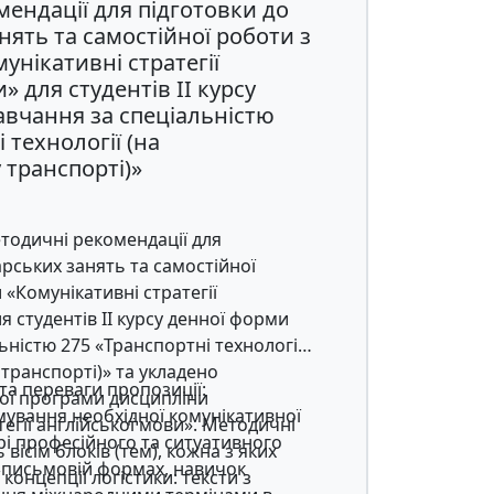
ендації для підготовки до
орічний досвід в розробці та
нять та самостійної роботи з
ів та програм на основі
унікативні стратегії
і.
» для студентів ІІ курсу
авчання за спеціальністю
 технології (на
транспорті)»
тодичні рекомендації для
арських занять та самостійної
 «Комунікативні стратегії
я студентів ІІ курсу денної форми
ьністю 275 «Транспортні технології
транспорті)» та укладено
 та переваги пропозиції:
чої програми дисципліни
ування необхідної комунікативної
тегії англійської мови». Методичні
рі професійного та ситуативного
 вісім блоків (тем), кожна з яких
 і письмовій формах, навичок
концепції логістики: тексти з