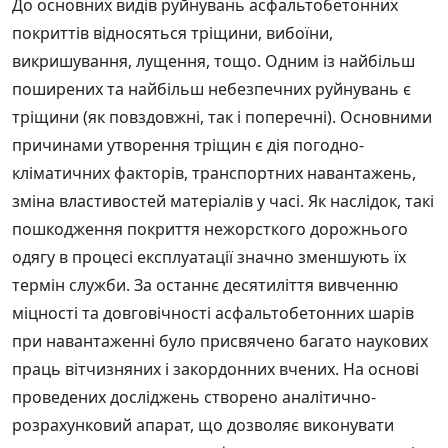
До основних видів руйнувань асфальтобетонних
покриттів відносяться тріщини, вибоїни,
викришування, лущення, тощо. Одним із найбільш
поширених та найбільш небезпечних руйнувань є
тріщини (як повздовжні, так і поперечні). Основними
причинами утворення тріщин є дія погодно-
кліматичних факторів, транспортних навантажень,
зміна властивостей матеріалів у часі. Як наслідок, такі
пошкодження покриття нежорсткого дорожнього
одягу в процесі експлуатації значно зменшують їх
термін служби. За останнє десятиліття вивченню
міцності та довговічності асфальтобетонних шарів
при навантаженні було присвячено багато наукових
праць вітчизняних і закордонних вчених. На основі
проведених досліджень створено аналітично-
розрахунковий апарат, що дозволяє виконувати